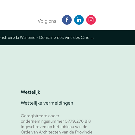
Volg ons
nstruire la Wallonie - Domaine des Vins des Cinq
→
Wettelijk
Wettelijke vermeldingen
Geregistreerd onder
ondernemingsnummer 0779.276.818
Ingeschreven op het tableau van de
Orde van Architecten van de Provincie