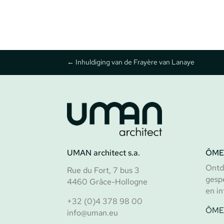
←
Inhuldiging van de Frayère van Lanaye
UMAN architect s.a.
ÔME
Ontd
Rue du Fort, 7 bus 3
gesp
4460 Grâce-Hollogne
en in
+32 (0)4 378 98 00
ÔME 
info@uman.eu