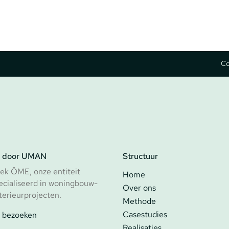
Co
 door UMAN
Structuur
ek ÔME, onze entiteit
Home
ecialiseerd in woningbouw-
Over ons
terieurprojecten.
Methode
Casestudies
bezoeken
Realisaties