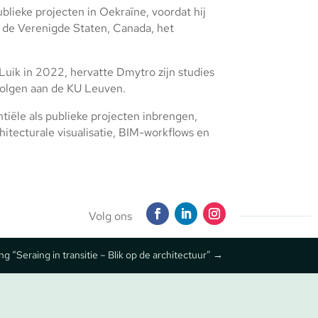
ublieke projecten in Oekraïne, voordat hij
 de Verenigde Staten, Canada, het
Luik in 2022, hervatte Dmytro zijn studies
volgen aan de KU Leuven.
entiële als publieke projecten inbrengen,
hitecturale visualisatie, BIM-workflows en
Volg ons
g “Seraing in transitie – Blik op de architectuur”
→