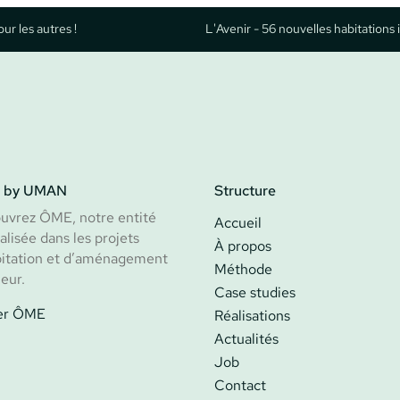
ur les autres !
L'Avenir - 56 nouvelles habitatio
 by UMAN
Structure
uvrez ÔME, notre entité
Accueil
alisée dans les projets
À propos
bitation et d’aménagement
Méthode
ieur.
Case studies
ter ÔME
Réalisations
Actualités
Job
Contact