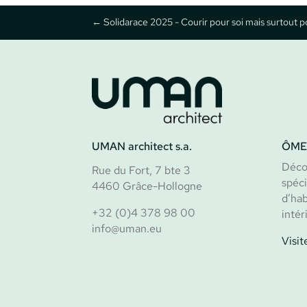
←
Solidarace 2025 - Courir pour soi mais surtout po
UMAN architect s.a.
ÔME
Déco
Rue du Fort, 7 bte 3
spéci
4460 Grâce-Hollogne
d’ha
+32 (0)4 378 98 00
intér
info@uman.eu
Visi