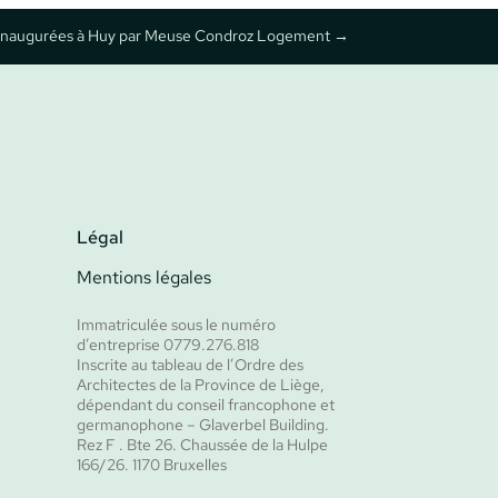
ns inaugurées à Huy par Meuse Condroz Logement
→
Légal
Mentions légales
Immatriculée sous le numéro
d’entreprise 0779.276.818
Inscrite au tableau de l’Ordre des
Architectes de la Province de Liège,
dépendant du conseil francophone et
germanophone – Glaverbel Building.
Rez F . Bte 26. Chaussée de la Hulpe
166/26. 1170 Bruxelles