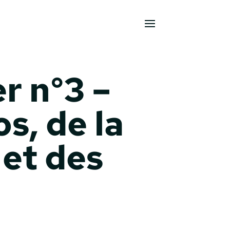
r n°3 –
s, de la
 et des