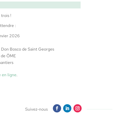
trois !
ttendre :
anvier 2026
é
e Don Bosco de Saint Georges
es de ÔME
hantiers
e en ligne
.
Suivez-nous